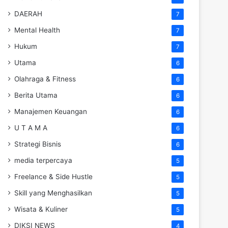
DAERAH
7
Mental Health
7
Hukum
7
Utama
6
Olahraga & Fitness
6
Berita Utama
6
Manajemen Keuangan
6
U T A M A
6
Strategi Bisnis
6
media terpercaya
5
Freelance & Side Hustle
5
Skill yang Menghasilkan
5
Wisata & Kuliner
5
DIKSI NEWS
4