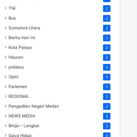
TNI
2
Bus
2
Sumatera Utara
2
Berita Hari Ini
2
Kota Palopo
2
hiburan
2
poldasu
2
Opini
2
Parlemen
2
REGIONAL
2
Pengadilan Negeri Medan
2
NEWS MEDIA
2
Binjai – Langkat
2
Gaya Hidup
2