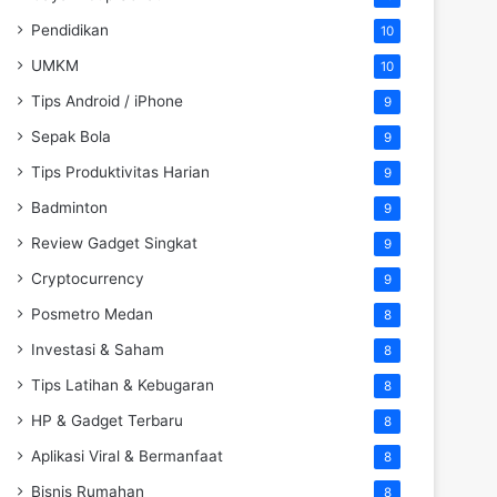
Pendidikan
10
UMKM
10
Tips Android / iPhone
9
Sepak Bola
9
Tips Produktivitas Harian
9
Badminton
9
Review Gadget Singkat
9
Cryptocurrency
9
Posmetro Medan
8
Investasi & Saham
8
Tips Latihan & Kebugaran
8
HP & Gadget Terbaru
8
Aplikasi Viral & Bermanfaat
8
Bisnis Rumahan
8