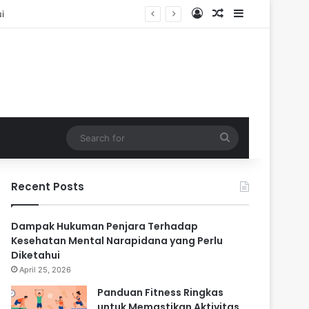
Log In
Random Article
Sidebar
Search
for
Recent Posts
Dampak Hukuman Penjara Terhadap
Kesehatan Mental Narapidana yang Perlu
Diketahui
April 25, 2026
Panduan Fitness Ringkas
untuk Memastikan Aktivitas