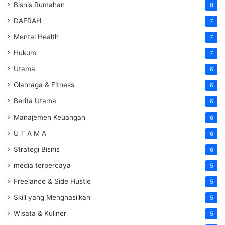
Bisnis Rumahan
8
DAERAH
7
Mental Health
7
Hukum
7
Utama
6
Olahraga & Fitness
6
Berita Utama
6
Manajemen Keuangan
6
U T A M A
6
Strategi Bisnis
6
media terpercaya
5
Freelance & Side Hustle
5
Skill yang Menghasilkan
5
Wisata & Kuliner
5