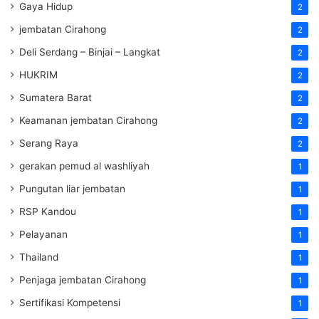
Gaya Hidup
2
jembatan Cirahong
2
Deli Serdang – Binjai – Langkat
2
HUKRIM
2
Sumatera Barat
2
Keamanan jembatan Cirahong
2
Serang Raya
2
gerakan pemud al washliyah
1
Pungutan liar jembatan
1
RSP Kandou
1
Pelayanan
1
Thailand
1
Penjaga jembatan Cirahong
1
Sertifikasi Kompetensi
1