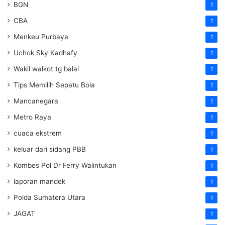
BGN
1
CBA
1
Menkeu Purbaya
1
Uchok Sky Kadhafy
1
Wakil walkot tg balai
1
Tips Memilih Sepatu Bola
1
Mancanegara
1
Metro Raya
1
cuaca ekstrem
1
keluar dari sidang PBB
1
Kombes Pol Dr Ferry Walintukan
1
laporan mandek
1
Polda Sumatera Utara
1
JAGAT
1