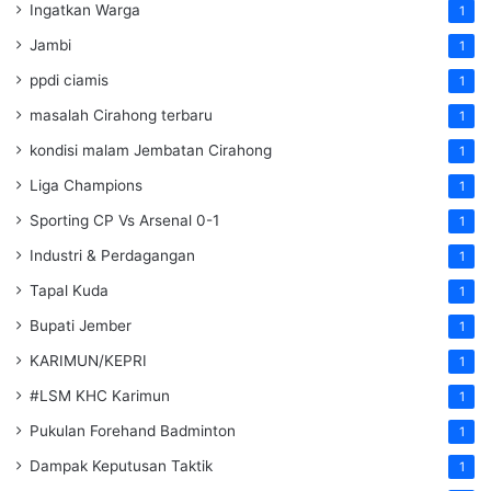
Ingatkan Warga
1
Jambi
1
ppdi ciamis
1
masalah Cirahong terbaru
1
kondisi malam Jembatan Cirahong
1
Liga Champions
1
Sporting CP Vs Arsenal 0-1
1
Industri & Perdagangan
1
Tapal Kuda
1
Bupati Jember
1
KARIMUN/KEPRI
1
#LSM KHC Karimun
1
Pukulan Forehand Badminton
1
Dampak Keputusan Taktik
1