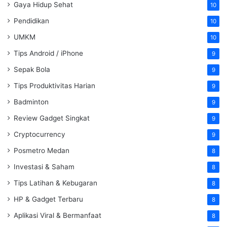
Gaya Hidup Sehat
10
Pendidikan
10
UMKM
10
Tips Android / iPhone
9
Sepak Bola
9
Tips Produktivitas Harian
9
Badminton
9
Review Gadget Singkat
9
Cryptocurrency
9
Posmetro Medan
8
Investasi & Saham
8
Tips Latihan & Kebugaran
8
HP & Gadget Terbaru
8
Aplikasi Viral & Bermanfaat
8