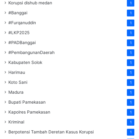
Korupsi dishub medan
1
#Banggai
1
#Furqanuddin
1
#LKP2025
1
#PADBanggai
1
#PembangunanDaerah
1
Kabupaten Solok
1
Harimau
1
Koto Sani
1
Madura
1
Bupati Pamekasan
1
Kapolres Pamekasan
1
Kriminal
1
Berpotensi Tambah Deretan Kasus Korupsi
1