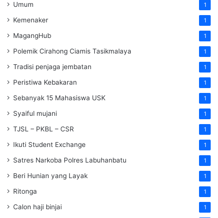
Umum
1
Kemenaker
1
MagangHub
1
Polemik Cirahong Ciamis Tasikmalaya
1
Tradisi penjaga jembatan
1
Peristiwa Kebakaran
1
Sebanyak 15 Mahasiswa USK
1
Syaiful mujani
1
TJSL – PKBL – CSR
1
Ikuti Student Exchange
1
Satres Narkoba Polres Labuhanbatu
1
Beri Hunian yang Layak
1
Ritonga
1
Calon haji binjai
1