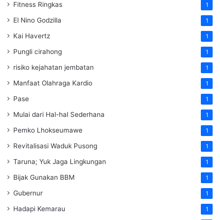
Fitness Ringkas
1
El Nino Godzilla
1
Kai Havertz
1
Pungli cirahong
1
risiko kejahatan jembatan
1
Manfaat Olahraga Kardio
1
Pase
1
Mulai dari Hal-hal Sederhana
1
Pemko Lhokseumawe
1
Revitalisasi Waduk Pusong
1
Taruna; Yuk Jaga Lingkungan
1
Bijak Gunakan BBM
1
Gubernur
1
Hadapi Kemarau
1