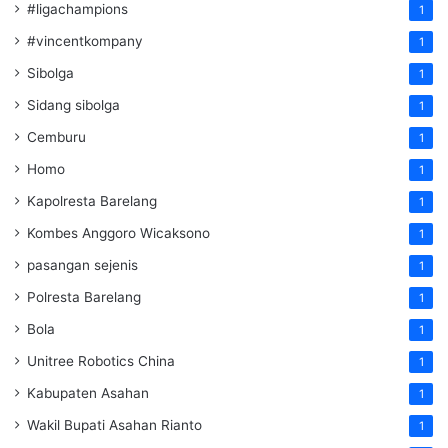
#ligachampions
1
#vincentkompany
1
Sibolga
1
Sidang sibolga
1
Cemburu
1
Homo
1
Kapolresta Barelang
1
Kombes Anggoro Wicaksono
1
pasangan sejenis
1
Polresta Barelang
1
Bola
1
Unitree Robotics China
1
Kabupaten Asahan
1
Wakil Bupati Asahan Rianto
1