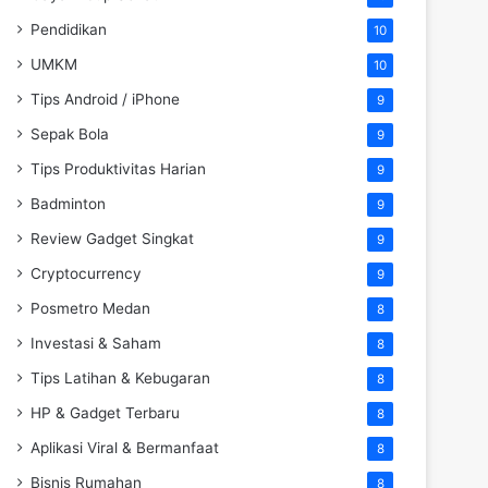
Pendidikan
10
UMKM
10
Tips Android / iPhone
9
Sepak Bola
9
Tips Produktivitas Harian
9
Badminton
9
Review Gadget Singkat
9
Cryptocurrency
9
Posmetro Medan
8
Investasi & Saham
8
Tips Latihan & Kebugaran
8
HP & Gadget Terbaru
8
Aplikasi Viral & Bermanfaat
8
Bisnis Rumahan
8