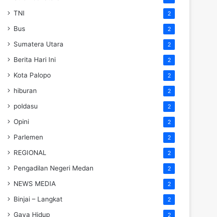
TNI
2
Bus
2
Sumatera Utara
2
Berita Hari Ini
2
Kota Palopo
2
hiburan
2
poldasu
2
Opini
2
Parlemen
2
REGIONAL
2
Pengadilan Negeri Medan
2
NEWS MEDIA
2
Binjai – Langkat
2
Gaya Hidup
2