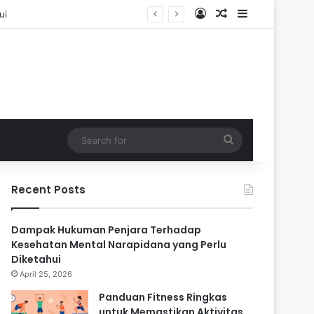
Log In
Random Article
Sidebar
Search
for
Recent Posts
Dampak Hukuman Penjara Terhadap
Kesehatan Mental Narapidana yang Perlu
Diketahui
April 25, 2026
Panduan Fitness Ringkas
untuk Memastikan Aktivitas