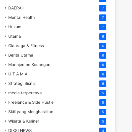
DAERAH
7
Mental Health
7
Hukum
7
Utama
6
Olahraga & Fitness
6
Berita Utama
6
Manajemen Keuangan
6
U T A M A
6
Strategi Bisnis
6
media terpercaya
5
Freelance & Side Hustle
5
Skill yang Menghasilkan
5
Wisata & Kuliner
5
DIKSI NEWS
4