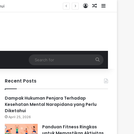
Log In
Random Article
Sidebar
Search
for
Recent Posts
Dampak Hukuman Penjara Terhadap
Kesehatan Mental Narapidana yang Perlu
Diketahui
April 25, 2026
Panduan Fitness Ringkas
untuk Memastikan Aktivitas