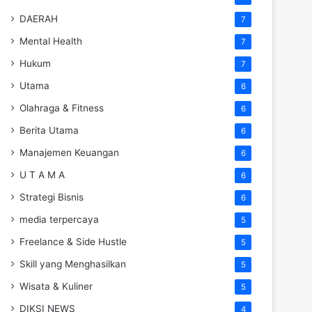
DAERAH
7
Mental Health
7
Hukum
7
Utama
6
Olahraga & Fitness
6
Berita Utama
6
Manajemen Keuangan
6
U T A M A
6
Strategi Bisnis
6
media terpercaya
5
Freelance & Side Hustle
5
Skill yang Menghasilkan
5
Wisata & Kuliner
5
DIKSI NEWS
4