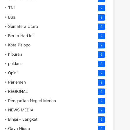
TNI
2
Bus
2
Sumatera Utara
2
Berita Hari Ini
2
Kota Palopo
2
hiburan
2
poldasu
2
Opini
2
Parlemen
2
REGIONAL
2
Pengadilan Negeri Medan
2
NEWS MEDIA
2
Binjai – Langkat
2
Gaya Hidup
2