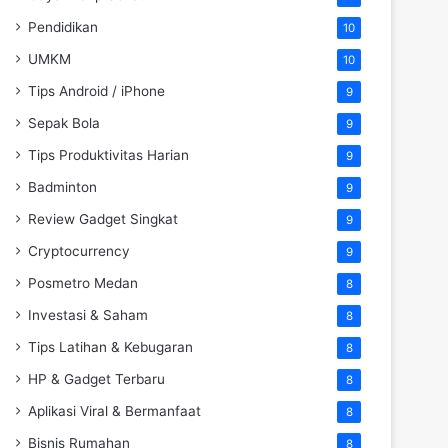
Pendidikan
10
UMKM
10
Tips Android / iPhone
9
Sepak Bola
9
Tips Produktivitas Harian
9
Badminton
9
Review Gadget Singkat
9
Cryptocurrency
9
Posmetro Medan
8
Investasi & Saham
8
Tips Latihan & Kebugaran
8
HP & Gadget Terbaru
8
Aplikasi Viral & Bermanfaat
8
Bisnis Rumahan
8