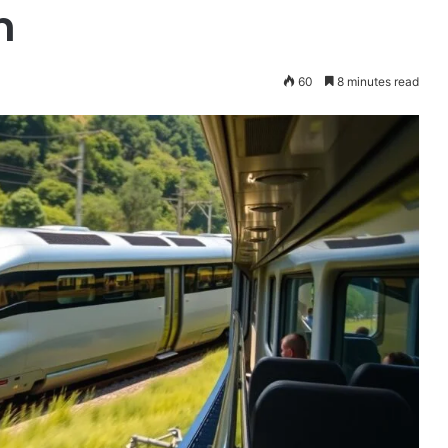
m
60
8 minutes read