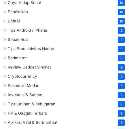
Gaya Hidup Sehat
10
Pendidikan
10
UMKM
10
Tips Android / iPhone
9
Sepak Bola
9
Tips Produktivitas Harian
9
Badminton
9
Review Gadget Singkat
9
Cryptocurrency
9
Posmetro Medan
8
Investasi & Saham
8
Tips Latihan & Kebugaran
8
HP & Gadget Terbaru
8
Aplikasi Viral & Bermanfaat
8