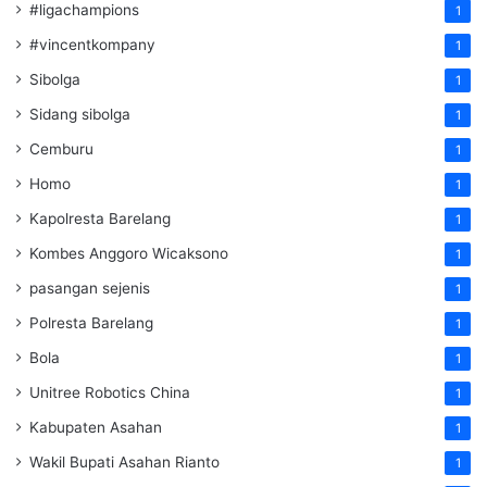
#ligachampions
1
#vincentkompany
1
Sibolga
1
Sidang sibolga
1
Cemburu
1
Homo
1
Kapolresta Barelang
1
Kombes Anggoro Wicaksono
1
pasangan sejenis
1
Polresta Barelang
1
Bola
1
Unitree Robotics China
1
Kabupaten Asahan
1
Wakil Bupati Asahan Rianto
1