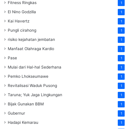
Fitness Ringkas
1
El Nino Godzilla
1
Kai Havertz
1
Pungli cirahong
1
risiko kejahatan jembatan
1
Manfaat Olahraga Kardio
1
Pase
1
Mulai dari Hal-hal Sederhana
1
Pemko Lhokseumawe
1
Revitalisasi Waduk Pusong
1
Taruna; Yuk Jaga Lingkungan
1
Bijak Gunakan BBM
1
Gubernur
1
Hadapi Kemarau
1