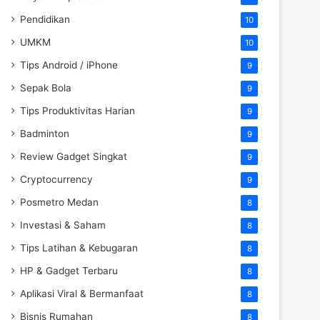
Pendidikan
10
UMKM
10
Tips Android / iPhone
9
Sepak Bola
9
Tips Produktivitas Harian
9
Badminton
9
Review Gadget Singkat
9
Cryptocurrency
9
Posmetro Medan
8
Investasi & Saham
8
Tips Latihan & Kebugaran
8
HP & Gadget Terbaru
8
Aplikasi Viral & Bermanfaat
8
Bisnis Rumahan
8