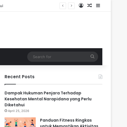
Log In
Random Article
Sidebar
Search
for
Recent Posts
Dampak Hukuman Penjara Terhadap
Kesehatan Mental Narapidana yang Perlu
Diketahui
April 25, 2026
Panduan Fitness Ringkas
untuk Memastikan Aktivitas