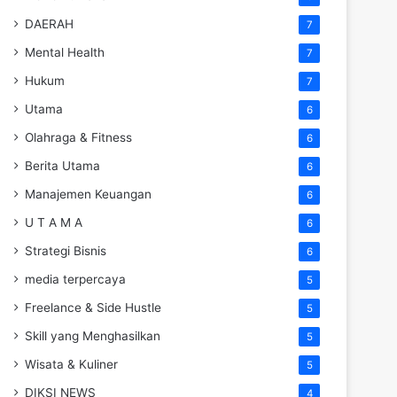
DAERAH
7
Mental Health
7
Hukum
7
Utama
6
Olahraga & Fitness
6
Berita Utama
6
Manajemen Keuangan
6
U T A M A
6
Strategi Bisnis
6
media terpercaya
5
Freelance & Side Hustle
5
Skill yang Menghasilkan
5
Wisata & Kuliner
5
DIKSI NEWS
4