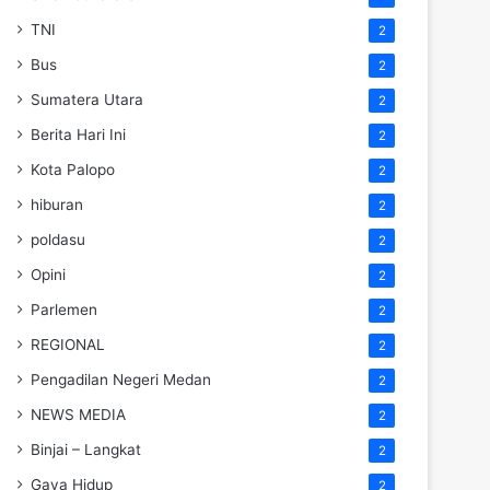
TNI
2
Bus
2
Sumatera Utara
2
Berita Hari Ini
2
Kota Palopo
2
hiburan
2
poldasu
2
Opini
2
Parlemen
2
REGIONAL
2
Pengadilan Negeri Medan
2
NEWS MEDIA
2
Binjai – Langkat
2
Gaya Hidup
2