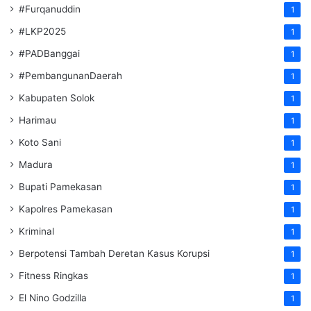
#Furqanuddin
1
#LKP2025
1
#PADBanggai
1
#PembangunanDaerah
1
Kabupaten Solok
1
Harimau
1
Koto Sani
1
Madura
1
Bupati Pamekasan
1
Kapolres Pamekasan
1
Kriminal
1
Berpotensi Tambah Deretan Kasus Korupsi
1
Fitness Ringkas
1
El Nino Godzilla
1