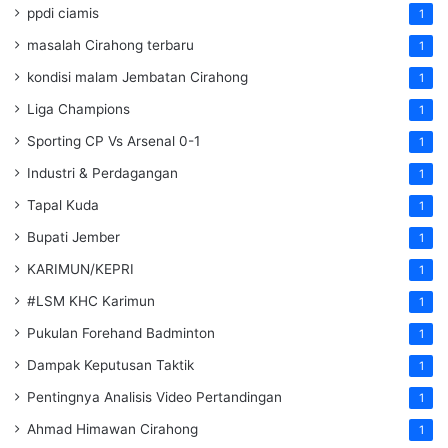
ppdi ciamis
1
masalah Cirahong terbaru
1
kondisi malam Jembatan Cirahong
1
Liga Champions
1
Sporting CP Vs Arsenal 0-1
1
Industri & Perdagangan
1
Tapal Kuda
1
Bupati Jember
1
KARIMUN/KEPRI
1
#LSM KHC Karimun
1
Pukulan Forehand Badminton
1
Dampak Keputusan Taktik
1
Pentingnya Analisis Video Pertandingan
1
Ahmad Himawan Cirahong
1