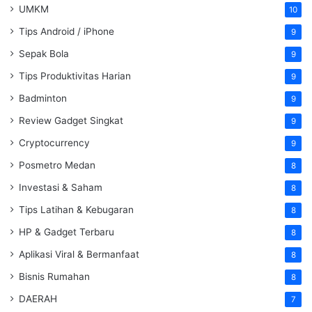
UMKM
10
Tips Android / iPhone
9
Sepak Bola
9
Tips Produktivitas Harian
9
Badminton
9
Review Gadget Singkat
9
Cryptocurrency
9
Posmetro Medan
8
Investasi & Saham
8
Tips Latihan & Kebugaran
8
HP & Gadget Terbaru
8
Aplikasi Viral & Bermanfaat
8
Bisnis Rumahan
8
DAERAH
7