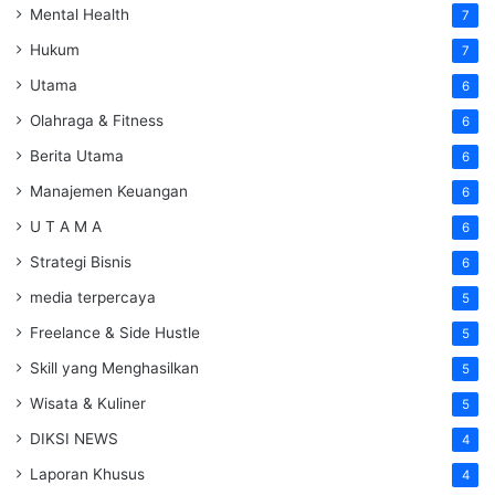
Mental Health
7
Hukum
7
Utama
6
Olahraga & Fitness
6
Berita Utama
6
Manajemen Keuangan
6
U T A M A
6
Strategi Bisnis
6
media terpercaya
5
Freelance & Side Hustle
5
Skill yang Menghasilkan
5
Wisata & Kuliner
5
DIKSI NEWS
4
Laporan Khusus
4