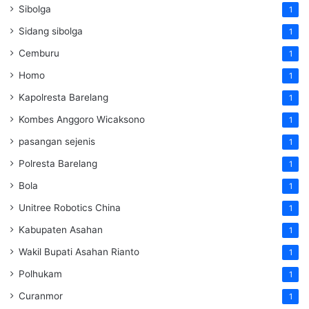
Sibolga
1
Sidang sibolga
1
Cemburu
1
Homo
1
Kapolresta Barelang
1
Kombes Anggoro Wicaksono
1
pasangan sejenis
1
Polresta Barelang
1
Bola
1
Unitree Robotics China
1
Kabupaten Asahan
1
Wakil Bupati Asahan Rianto
1
Polhukam
1
Curanmor
1