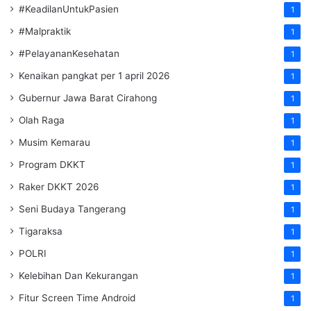
#KeadilanUntukPasien
1
#Malpraktik
1
#PelayananKesehatan
1
Kenaikan pangkat per 1 april 2026
1
Gubernur Jawa Barat Cirahong
1
Olah Raga
1
Musim Kemarau
1
Program DKKT
1
Raker DKKT 2026
1
Seni Budaya Tangerang
1
Tigaraksa
1
POLRI
1
Kelebihan Dan Kekurangan
1
Fitur Screen Time Android
1