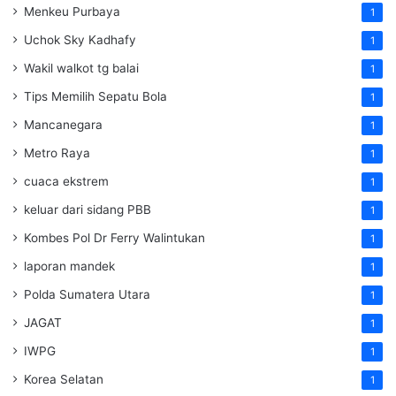
Menkeu Purbaya
1
Uchok Sky Kadhafy
1
Wakil walkot tg balai
1
Tips Memilih Sepatu Bola
1
Mancanegara
1
Metro Raya
1
cuaca ekstrem
1
keluar dari sidang PBB
1
Kombes Pol Dr Ferry Walintukan
1
laporan mandek
1
Polda Sumatera Utara
1
JAGAT
1
IWPG
1
Korea Selatan
1