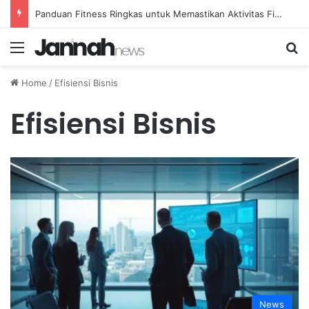
Panduan Fitness Ringkas untuk Memastikan Aktivitas Fisik Anda Tetap Konsisten
Menu
Se
Home
/
Efisiensi Bisnis
Efisiensi Bisnis
News