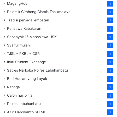
MagangHub
1
Polemik Cirahong Ciamis Tasikmalaya
1
Tradisi penjaga jembatan
1
Peristiwa Kebakaran
1
Sebanyak 15 Mahasiswa USK
1
Syaiful mujani
1
TJSL – PKBL – CSR
1
Ikuti Student Exchange
1
Satres Narkoba Polres Labuhanbatu
1
Beri Hunian yang Layak
1
Ritonga
1
Calon haji binjai
1
Polres Labuhanbatu
1
AKP Hardiyanto SH MH
1