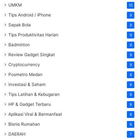
UMKM
10
Tips Android / iPhone
9
Sepak Bola
9
Tips Produktivitas Harian
9
Badminton
9
Review Gadget Singkat
9
Cryptocurrency
9
Posmetro Medan
8
Investasi & Saham
8
Tips Latihan & Kebugaran
8
HP & Gadget Terbaru
8
Aplikasi Viral & Bermanfaat
8
Bisnis Rumahan
8
DAERAH
7