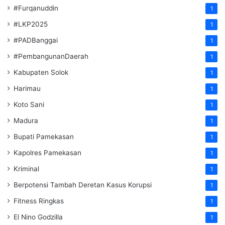
#Furqanuddin
1
#LKP2025
1
#PADBanggai
1
#PembangunanDaerah
1
Kabupaten Solok
1
Harimau
1
Koto Sani
1
Madura
1
Bupati Pamekasan
1
Kapolres Pamekasan
1
Kriminal
1
Berpotensi Tambah Deretan Kasus Korupsi
1
Fitness Ringkas
1
El Nino Godzilla
1