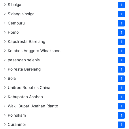
Sibolga
1
Sidang sibolga
1
Cemburu
1
Homo
1
Kapolresta Barelang
1
Kombes Anggoro Wicaksono
1
pasangan sejenis
1
Polresta Barelang
1
Bola
1
Unitree Robotics China
1
Kabupaten Asahan
1
Wakil Bupati Asahan Rianto
1
Polhukam
1
Curanmor
1