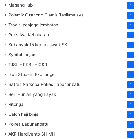
MagangHub
1
Polemik Cirahong Ciamis Tasikmalaya
1
Tradisi penjaga jembatan
1
Peristiwa Kebakaran
1
Sebanyak 15 Mahasiswa USK
1
Syaiful mujani
1
TJSL – PKBL – CSR
1
Ikuti Student Exchange
1
Satres Narkoba Polres Labuhanbatu
1
Beri Hunian yang Layak
1
Ritonga
1
Calon haji binjai
1
Polres Labuhanbatu
1
AKP Hardiyanto SH MH
1