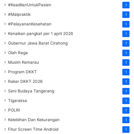
#KeadilanUntukPasien
1
#Malpraktik
1
#PelayananKesehatan
1
Kenaikan pangkat per 1 april 2026
1
Gubernur Jawa Barat Cirahong
1
Olah Raga
1
Musim Kemarau
1
Program DKKT
1
Raker DKKT 2026
1
Seni Budaya Tangerang
1
Tigaraksa
1
POLRI
1
Kelebihan Dan Kekurangan
1
Fitur Screen Time Android
1