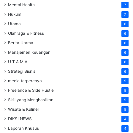
Mental Health
7
Hukum
7
Utama
6
Olahraga & Fitness
6
Berita Utama
6
Manajemen Keuangan
6
U T A M A
6
Strategi Bisnis
6
media terpercaya
5
Freelance & Side Hustle
5
Skill yang Menghasilkan
5
Wisata & Kuliner
5
DIKSI NEWS
4
Laporan Khusus
4