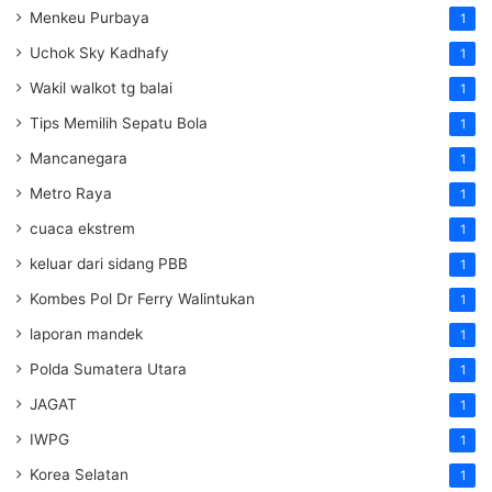
Menkeu Purbaya
1
Uchok Sky Kadhafy
1
Wakil walkot tg balai
1
Tips Memilih Sepatu Bola
1
Mancanegara
1
Metro Raya
1
cuaca ekstrem
1
keluar dari sidang PBB
1
Kombes Pol Dr Ferry Walintukan
1
laporan mandek
1
Polda Sumatera Utara
1
JAGAT
1
IWPG
1
Korea Selatan
1