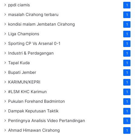
ppdi ciamis
1
masalah Cirahong terbaru
1
kondisi malam Jembatan Cirahong
1
Liga Champions
1
Sporting CP Vs Arsenal 0-1
1
Industri & Perdagangan
1
Tapal Kuda
1
Bupati Jember
1
KARIMUN/KEPRI
1
#LSM KHC Karimun
1
Pukulan Forehand Badminton
1
Dampak Keputusan Taktik
1
Pentingnya Analisis Video Pertandingan
1
Ahmad Himawan Cirahong
1