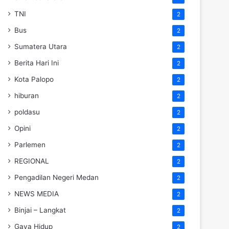
TNI
2
Bus
2
Sumatera Utara
2
Berita Hari Ini
2
Kota Palopo
2
hiburan
2
poldasu
2
Opini
2
Parlemen
2
REGIONAL
2
Pengadilan Negeri Medan
2
NEWS MEDIA
2
Binjai – Langkat
2
Gaya Hidup
2