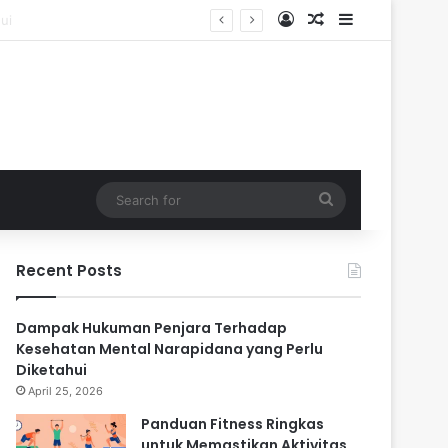
Log In
Random Article
Sidebar
Search
for
Recent Posts
Dampak Hukuman Penjara Terhadap
Kesehatan Mental Narapidana yang Perlu
Diketahui
April 25, 2026
Panduan Fitness Ringkas
untuk Memastikan Aktivitas