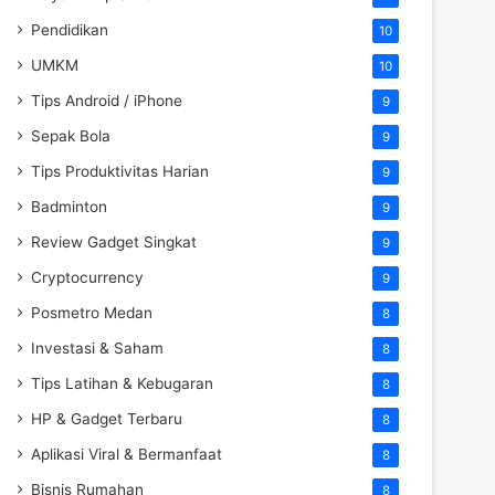
Pendidikan
10
UMKM
10
Tips Android / iPhone
9
Sepak Bola
9
Tips Produktivitas Harian
9
Badminton
9
Review Gadget Singkat
9
Cryptocurrency
9
Posmetro Medan
8
Investasi & Saham
8
Tips Latihan & Kebugaran
8
HP & Gadget Terbaru
8
Aplikasi Viral & Bermanfaat
8
Bisnis Rumahan
8