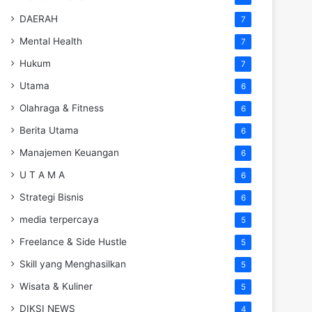
DAERAH
7
Mental Health
7
Hukum
7
Utama
6
Olahraga & Fitness
6
Berita Utama
6
Manajemen Keuangan
6
U T A M A
6
Strategi Bisnis
6
media terpercaya
5
Freelance & Side Hustle
5
Skill yang Menghasilkan
5
Wisata & Kuliner
5
DIKSI NEWS
4