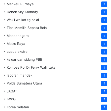
Menkeu Purbaya
1
Uchok Sky Kadhafy
1
Wakil walkot tg balai
1
Tips Memilih Sepatu Bola
1
Mancanegara
1
Metro Raya
1
cuaca ekstrem
1
keluar dari sidang PBB
1
Kombes Pol Dr Ferry Walintukan
1
laporan mandek
1
Polda Sumatera Utara
1
JAGAT
1
IWPG
1
Korea Selatan
1