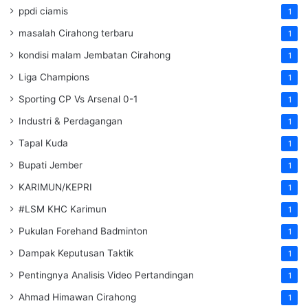
ppdi ciamis
1
masalah Cirahong terbaru
1
kondisi malam Jembatan Cirahong
1
Liga Champions
1
Sporting CP Vs Arsenal 0-1
1
Industri & Perdagangan
1
Tapal Kuda
1
Bupati Jember
1
KARIMUN/KEPRI
1
#LSM KHC Karimun
1
Pukulan Forehand Badminton
1
Dampak Keputusan Taktik
1
Pentingnya Analisis Video Pertandingan
1
Ahmad Himawan Cirahong
1