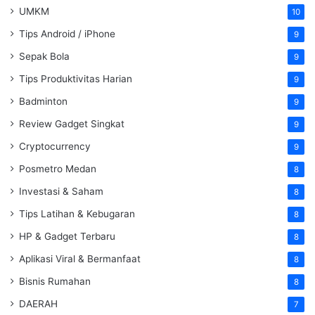
UMKM
10
Tips Android / iPhone
9
Sepak Bola
9
Tips Produktivitas Harian
9
Badminton
9
Review Gadget Singkat
9
Cryptocurrency
9
Posmetro Medan
8
Investasi & Saham
8
Tips Latihan & Kebugaran
8
HP & Gadget Terbaru
8
Aplikasi Viral & Bermanfaat
8
Bisnis Rumahan
8
DAERAH
7