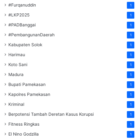
#Furqanuddin
1
#LKP2025
1
#PADBanggai
1
#PembangunanDaerah
1
Kabupaten Solok
1
Harimau
1
Koto Sani
1
Madura
1
Bupati Pamekasan
1
Kapolres Pamekasan
1
Kriminal
1
Berpotensi Tambah Deretan Kasus Korupsi
1
Fitness Ringkas
1
El Nino Godzilla
1