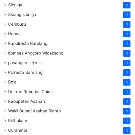
Sibolga
1
Sidang sibolga
1
Cemburu
1
Homo
1
Kapolresta Barelang
1
Kombes Anggoro Wicaksono
1
pasangan sejenis
1
Polresta Barelang
1
Bola
1
Unitree Robotics China
1
Kabupaten Asahan
1
Wakil Bupati Asahan Rianto
1
Polhukam
1
Curanmor
1