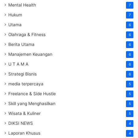
Mental Health
7
Hukum
7
Utama
6
Olahraga & Fitness
6
Berita Utama
6
Manajemen Keuangan
6
U T A M A
6
Strategi Bisnis
6
media terpercaya
5
Freelance & Side Hustle
5
Skill yang Menghasilkan
5
Wisata & Kuliner
5
DIKSI NEWS
4
Laporan Khusus
4