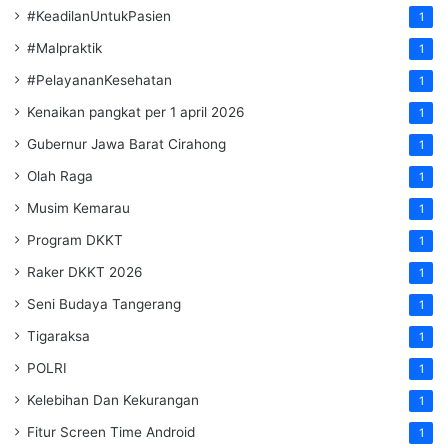
#KeadilanUntukPasien
1
#Malpraktik
1
#PelayananKesehatan
1
Kenaikan pangkat per 1 april 2026
1
Gubernur Jawa Barat Cirahong
1
Olah Raga
1
Musim Kemarau
1
Program DKKT
1
Raker DKKT 2026
1
Seni Budaya Tangerang
1
Tigaraksa
1
POLRI
1
Kelebihan Dan Kekurangan
1
Fitur Screen Time Android
1