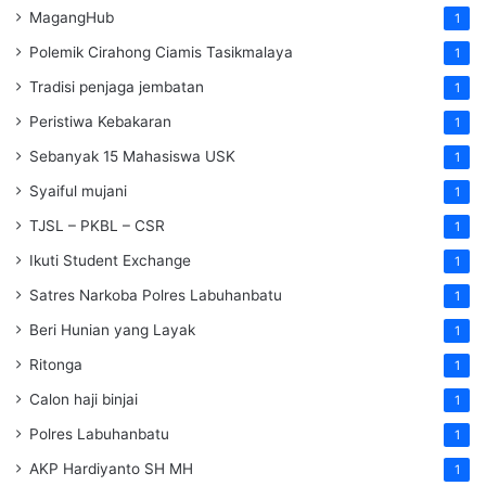
MagangHub
1
Polemik Cirahong Ciamis Tasikmalaya
1
Tradisi penjaga jembatan
1
Peristiwa Kebakaran
1
Sebanyak 15 Mahasiswa USK
1
Syaiful mujani
1
TJSL – PKBL – CSR
1
Ikuti Student Exchange
1
Satres Narkoba Polres Labuhanbatu
1
Beri Hunian yang Layak
1
Ritonga
1
Calon haji binjai
1
Polres Labuhanbatu
1
AKP Hardiyanto SH MH
1