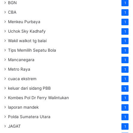
BGN
1
CBA
1
Menkeu Purbaya
1
Uchok Sky Kadhafy
1
Wakil walkot tg balai
1
Tips Memilih Sepatu Bola
1
Mancanegara
1
Metro Raya
1
cuaca ekstrem
1
keluar dari sidang PBB
1
Kombes Pol Dr Ferry Walintukan
1
laporan mandek
1
Polda Sumatera Utara
1
JAGAT
1