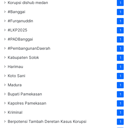
Korupsi dishub medan
1
#Banggai
1
#Furqanuddin
1
#LKP2025
1
#PADBanggai
1
#PembangunanDaerah
1
Kabupaten Solok
1
Harimau
1
Koto Sani
1
Madura
1
Bupati Pamekasan
1
Kapolres Pamekasan
1
Kriminal
1
Berpotensi Tambah Deretan Kasus Korupsi
1