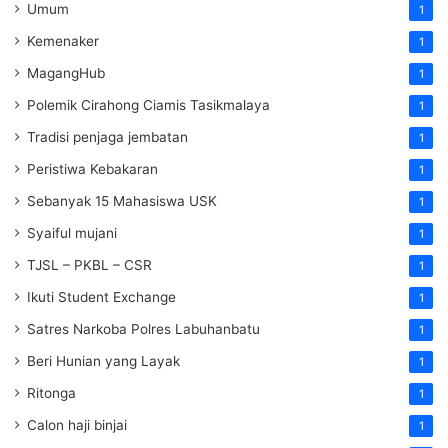
Umum
1
Kemenaker
1
MagangHub
1
Polemik Cirahong Ciamis Tasikmalaya
1
Tradisi penjaga jembatan
1
Peristiwa Kebakaran
1
Sebanyak 15 Mahasiswa USK
1
Syaiful mujani
1
TJSL – PKBL – CSR
1
Ikuti Student Exchange
1
Satres Narkoba Polres Labuhanbatu
1
Beri Hunian yang Layak
1
Ritonga
1
Calon haji binjai
1