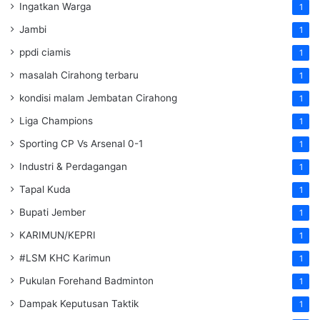
Ingatkan Warga
1
Jambi
1
ppdi ciamis
1
masalah Cirahong terbaru
1
kondisi malam Jembatan Cirahong
1
Liga Champions
1
Sporting CP Vs Arsenal 0-1
1
Industri & Perdagangan
1
Tapal Kuda
1
Bupati Jember
1
KARIMUN/KEPRI
1
#LSM KHC Karimun
1
Pukulan Forehand Badminton
1
Dampak Keputusan Taktik
1