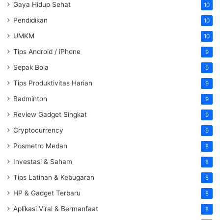
Gaya Hidup Sehat
10
Pendidikan
10
UMKM
10
Tips Android / iPhone
9
Sepak Bola
9
Tips Produktivitas Harian
9
Badminton
9
Review Gadget Singkat
9
Cryptocurrency
9
Posmetro Medan
8
Investasi & Saham
8
Tips Latihan & Kebugaran
8
HP & Gadget Terbaru
8
Aplikasi Viral & Bermanfaat
8