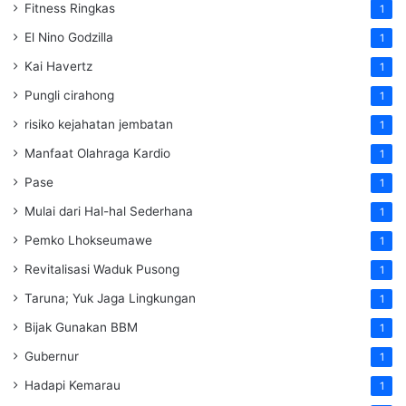
Fitness Ringkas
1
El Nino Godzilla
1
Kai Havertz
1
Pungli cirahong
1
risiko kejahatan jembatan
1
Manfaat Olahraga Kardio
1
Pase
1
Mulai dari Hal-hal Sederhana
1
Pemko Lhokseumawe
1
Revitalisasi Waduk Pusong
1
Taruna; Yuk Jaga Lingkungan
1
Bijak Gunakan BBM
1
Gubernur
1
Hadapi Kemarau
1