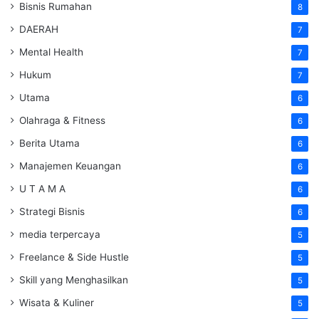
Bisnis Rumahan
8
DAERAH
7
Mental Health
7
Hukum
7
Utama
6
Olahraga & Fitness
6
Berita Utama
6
Manajemen Keuangan
6
U T A M A
6
Strategi Bisnis
6
media terpercaya
5
Freelance & Side Hustle
5
Skill yang Menghasilkan
5
Wisata & Kuliner
5