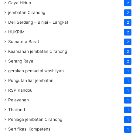
Gaya Hidup
2
jembatan Cirahong
2
Deli Serdang – Binjai – Langkat
2
HUKRIM
2
Sumatera Barat
2
Keamanan jembatan Cirahong
2
Serang Raya
2
gerakan pemud al washliyah
1
Pungutan liar jembatan
1
RSP Kandou
1
Pelayanan
1
Thailand
1
Penjaga jembatan Cirahong
1
Sertifikasi Kompetensi
1