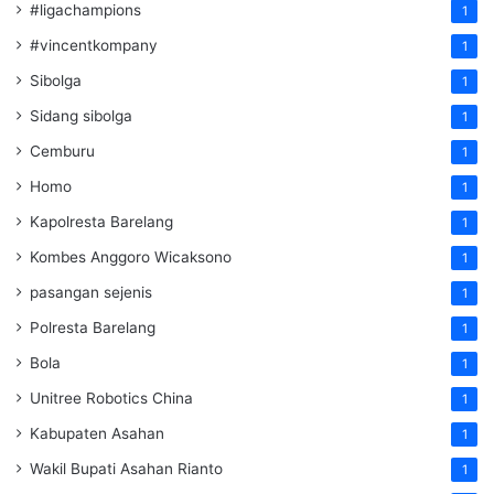
#ligachampions
1
#vincentkompany
1
Sibolga
1
Sidang sibolga
1
Cemburu
1
Homo
1
Kapolresta Barelang
1
Kombes Anggoro Wicaksono
1
pasangan sejenis
1
Polresta Barelang
1
Bola
1
Unitree Robotics China
1
Kabupaten Asahan
1
Wakil Bupati Asahan Rianto
1