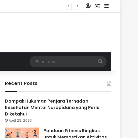
Log In
Random Article
Sidebar
Search
for
Recent Posts
Dampak Hukuman Penjara Terhadap
Kesehatan Mental Narapidana yang Perlu
Diketahui
April 25, 2026
Panduan Fitness Ringkas
untuk Memastikan Aktivitas