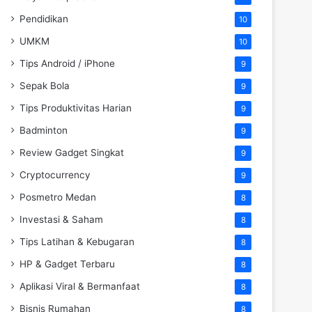
Pendidikan
10
UMKM
10
Tips Android / iPhone
9
Sepak Bola
9
Tips Produktivitas Harian
9
Badminton
9
Review Gadget Singkat
9
Cryptocurrency
9
Posmetro Medan
8
Investasi & Saham
8
Tips Latihan & Kebugaran
8
HP & Gadget Terbaru
8
Aplikasi Viral & Bermanfaat
8
Bisnis Rumahan
8