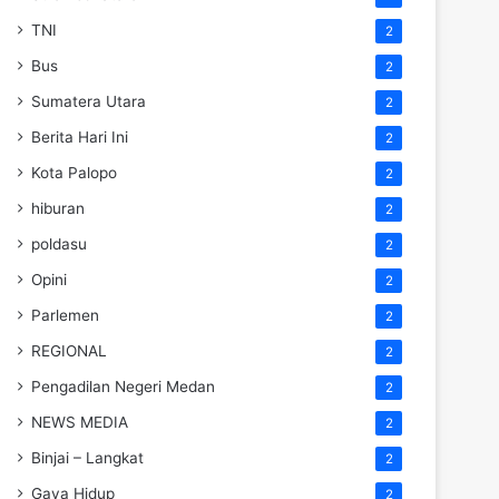
TNI
2
Bus
2
Sumatera Utara
2
Berita Hari Ini
2
Kota Palopo
2
hiburan
2
poldasu
2
Opini
2
Parlemen
2
REGIONAL
2
Pengadilan Negeri Medan
2
NEWS MEDIA
2
Binjai – Langkat
2
Gaya Hidup
2