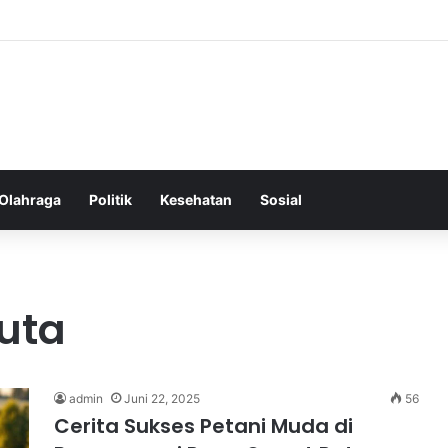
ss Ringkas untuk Memastikan Aktivitas Fisik Anda Tetap Konsisten
Olahraga
Politik
Kesehatan
Sosial
uta
admin
Juni 22, 2025
56
Cerita Sukses Petani Muda di