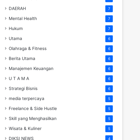
DAERAH
7
Mental Health
7
Hukum
7
Utama
6
Olahraga & Fitness
6
Berita Utama
6
Manajemen Keuangan
6
U T A M A
6
Strategi Bisnis
6
media terpercaya
5
Freelance & Side Hustle
5
Skill yang Menghasilkan
5
Wisata & Kuliner
5
DIKSI NEWS
4