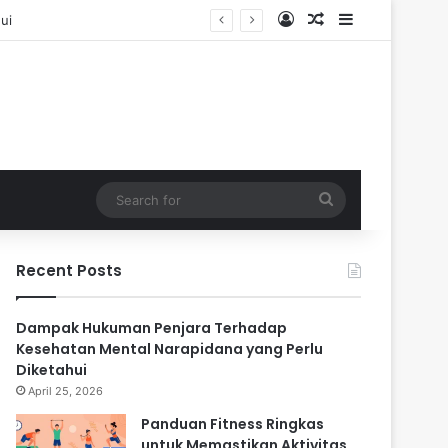
Log In
Random Article
Sidebar
Search
for
Recent Posts
Dampak Hukuman Penjara Terhadap
Kesehatan Mental Narapidana yang Perlu
Diketahui
April 25, 2026
Panduan Fitness Ringkas
untuk Memastikan Aktivitas