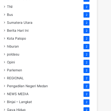
TNI
2
Bus
2
Sumatera Utara
2
Berita Hari Ini
2
Kota Palopo
2
hiburan
2
poldasu
2
Opini
2
Parlemen
2
REGIONAL
2
Pengadilan Negeri Medan
2
NEWS MEDIA
2
Binjai – Langkat
2
Gaya Hidup
2