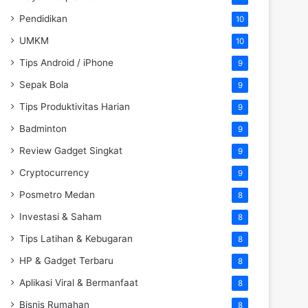
Pendidikan
10
UMKM
10
Tips Android / iPhone
9
Sepak Bola
9
Tips Produktivitas Harian
9
Badminton
9
Review Gadget Singkat
9
Cryptocurrency
9
Posmetro Medan
8
Investasi & Saham
8
Tips Latihan & Kebugaran
8
HP & Gadget Terbaru
8
Aplikasi Viral & Bermanfaat
8
Bisnis Rumahan
8