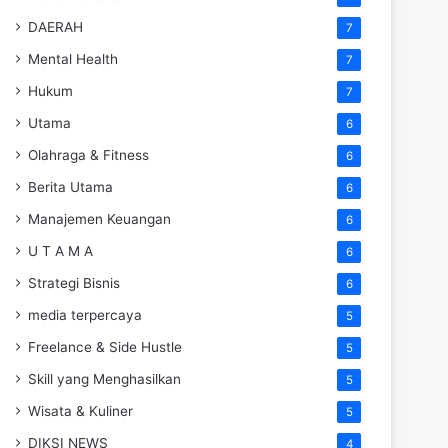
DAERAH
7
Mental Health
7
Hukum
7
Utama
6
Olahraga & Fitness
6
Berita Utama
6
Manajemen Keuangan
6
U T A M A
6
Strategi Bisnis
6
media terpercaya
5
Freelance & Side Hustle
5
Skill yang Menghasilkan
5
Wisata & Kuliner
5
DIKSI NEWS
4