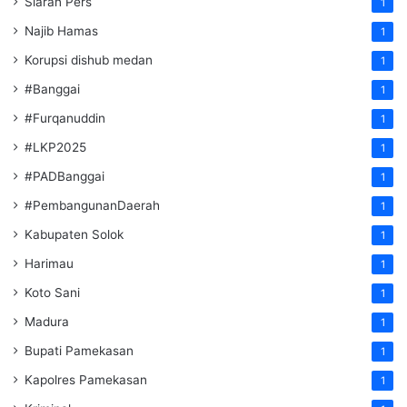
Siaran Pers
1
Najib Hamas
1
Korupsi dishub medan
1
#Banggai
1
#Furqanuddin
1
#LKP2025
1
#PADBanggai
1
#PembangunanDaerah
1
Kabupaten Solok
1
Harimau
1
Koto Sani
1
Madura
1
Bupati Pamekasan
1
Kapolres Pamekasan
1