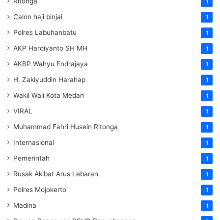
Ritonga
1
Calon haji binjai
1
Polres Labuhanbatu
1
AKP Hardiyanto SH MH
1
AKBP Wahyu Endrajaya
1
H. Zakiyuddin Harahap
1
Wakil Wali Kota Medan
1
VIRAL
1
Muhammad Fahri Husein Ritonga
1
Internasional
1
Pemerintah
1
Rusak Akibat Arus Lebaran
1
Polres Mojokerto
1
Madina
1