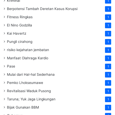
Kriminal
1
Berpotensi Tambah Deretan Kasus Korupsi
1
Fitness Ringkas
1
El Nino Godzilla
1
Kai Havertz
1
Pungli cirahong
1
risiko kejahatan jembatan
1
Manfaat Olahraga Kardio
1
Pase
1
Mulai dari Hal-hal Sederhana
1
Pemko Lhokseumawe
1
Revitalisasi Waduk Pusong
1
Taruna; Yuk Jaga Lingkungan
1
Bijak Gunakan BBM
1