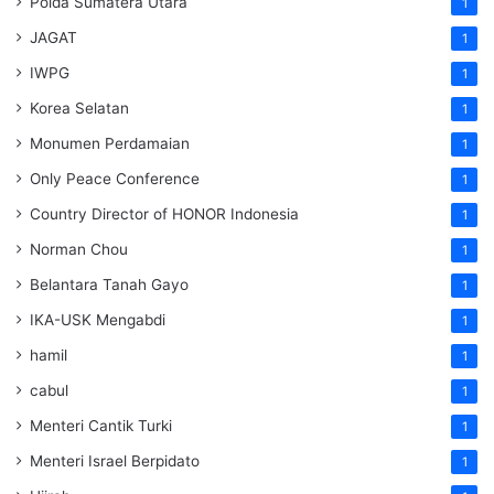
Polda Sumatera Utara
1
JAGAT
1
IWPG
1
Korea Selatan
1
Monumen Perdamaian
1
Only Peace Conference
1
Country Director of HONOR Indonesia
1
Norman Chou
1
Belantara Tanah Gayo
1
IKA-USK Mengabdi
1
hamil
1
cabul
1
Menteri Cantik Turki
1
Menteri Israel Berpidato
1