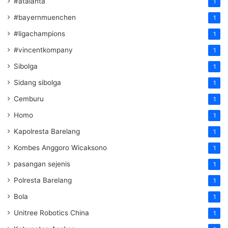
#atalanta
1
#bayernmuenchen
1
#ligachampions
1
#vincentkompany
1
Sibolga
1
Sidang sibolga
1
Cemburu
1
Homo
1
Kapolresta Barelang
1
Kombes Anggoro Wicaksono
1
pasangan sejenis
1
Polresta Barelang
1
Bola
1
Unitree Robotics China
1