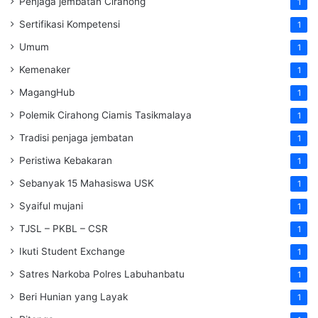
Penjaga jembatan Cirahong
1
Sertifikasi Kompetensi
1
Umum
1
Kemenaker
1
MagangHub
1
Polemik Cirahong Ciamis Tasikmalaya
1
Tradisi penjaga jembatan
1
Peristiwa Kebakaran
1
Sebanyak 15 Mahasiswa USK
1
Syaiful mujani
1
TJSL – PKBL – CSR
1
Ikuti Student Exchange
1
Satres Narkoba Polres Labuhanbatu
1
Beri Hunian yang Layak
1