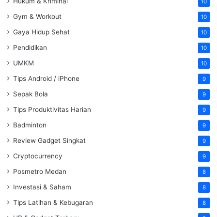
Hukum & Kriminal
10
Gym & Workout
10
Gaya Hidup Sehat
10
Pendidikan
10
UMKM
10
Tips Android / iPhone
9
Sepak Bola
9
Tips Produktivitas Harian
9
Badminton
9
Review Gadget Singkat
9
Cryptocurrency
9
Posmetro Medan
8
Investasi & Saham
8
Tips Latihan & Kebugaran
8