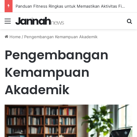
Panduan Fitness Ringkas untuk Memastikan Aktivitas Fisik Anda Tetap Konsisten
Menu
Se
Home
/
Pengembangan Kemampuan Akademik
Pengembangan
Kemampuan
Akademik