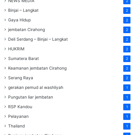
NEWS MEDIA
2
Binjai – Langkat
2
Gaya Hidup
2
jembatan Cirahong
2
Deli Serdang – Binjai – Langkat
2
HUKRIM
2
Sumatera Barat
2
Keamanan jembatan Cirahong
2
Serang Raya
2
gerakan pemud al washliyah
1
Pungutan liar jembatan
1
RSP Kandou
1
Pelayanan
1
Thailand
1