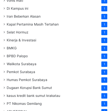
vonis mati
1
Di Kampus ini
1
Iran Beberkan Alasan
1
Kapal Pertamina Masih Tertahan
1
Selat Hormuz
1
Kinerja & Investasi
1
BMKG
1
BPBD Palopo
1
Walikota Surabaya
1
Pemkot Surabaya
1
Humas Pemkot Surabaya
1
Dugaan Korupsi Bank Sumut
1
kasus kredit bank sumut krakatau
1
PT Nikomas Gemilang
1