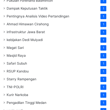
Pukulan Forehand Badminton
1
Dampak Keputusan Taktik
1
Pentingnya Analisis Video Pertandingan
1
Ahmad Himawan Cirahong
1
infrastruktur Jawa Barat
1
kebijakan Dedi Mulyadi
1
Magat Sari
1
Masjid Raya
1
Safari Subuh
1
RSUP Kandou
1
Starry Rampengan
1
TNI-POLRI
1
Kurir Narkoba
1
Pengadilan Tinggi Medan
1