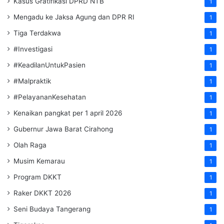
Kasus Gratifikasi DPRD NTB
1
Mengadu ke Jaksa Agung dan DPR RI
1
Tiga Terdakwa
1
#Investigasi
1
#KeadilanUntukPasien
1
#Malpraktik
1
#PelayananKesehatan
1
Kenaikan pangkat per 1 april 2026
1
Gubernur Jawa Barat Cirahong
1
Olah Raga
1
Musim Kemarau
1
Program DKKT
1
Raker DKKT 2026
1
Seni Budaya Tangerang
1