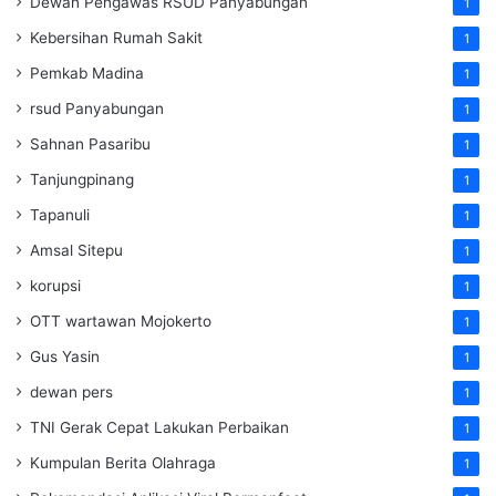
Dewan Pengawas RSUD Panyabungan
1
Kebersihan Rumah Sakit
1
Pemkab Madina
1
rsud Panyabungan
1
Sahnan Pasaribu
1
Tanjungpinang
1
Tapanuli
1
Amsal Sitepu
1
korupsi
1
OTT wartawan Mojokerto
1
Gus Yasin
1
dewan pers
1
TNI Gerak Cepat Lakukan Perbaikan
1
Kumpulan Berita Olahraga
1