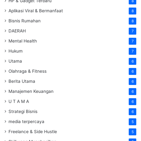
HP & Gadget Terbaru
8
Aplikasi Viral & Bermanfaat
8
Bisnis Rumahan
8
DAERAH
7
Mental Health
7
Hukum
7
Utama
6
Olahraga & Fitness
6
Berita Utama
6
Manajemen Keuangan
6
U T A M A
6
Strategi Bisnis
6
media terpercaya
5
Freelance & Side Hustle
5