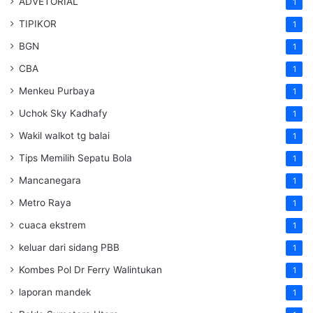
ADVETORIAL
1
TIPIKOR
1
BGN
1
CBA
1
Menkeu Purbaya
1
Uchok Sky Kadhafy
1
Wakil walkot tg balai
1
Tips Memilih Sepatu Bola
1
Mancanegara
1
Metro Raya
1
cuaca ekstrem
1
keluar dari sidang PBB
1
Kombes Pol Dr Ferry Walintukan
1
laporan mandek
1