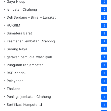
Gaya Hidup
2
jembatan Cirahong
2
Deli Serdang – Binjai – Langkat
2
HUKRIM
2
Sumatera Barat
2
Keamanan jembatan Cirahong
2
Serang Raya
2
gerakan pemud al washliyah
1
Pungutan liar jembatan
1
RSP Kandou
1
Pelayanan
1
Thailand
1
Penjaga jembatan Cirahong
1
Sertifikasi Kompetensi
1