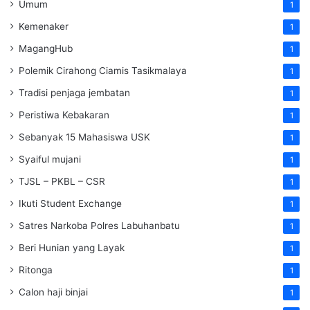
Umum
1
Kemenaker
1
MagangHub
1
Polemik Cirahong Ciamis Tasikmalaya
1
Tradisi penjaga jembatan
1
Peristiwa Kebakaran
1
Sebanyak 15 Mahasiswa USK
1
Syaiful mujani
1
TJSL – PKBL – CSR
1
Ikuti Student Exchange
1
Satres Narkoba Polres Labuhanbatu
1
Beri Hunian yang Layak
1
Ritonga
1
Calon haji binjai
1