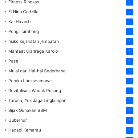
Fitness Ringkas
1
El Nino Godzilla
1
Kai Havertz
1
Pungli cirahong
1
risiko kejahatan jembatan
1
Manfaat Olahraga Kardio
1
Pase
1
Mulai dari Hal-hal Sederhana
1
Pemko Lhokseumawe
1
Revitalisasi Waduk Pusong
1
Taruna; Yuk Jaga Lingkungan
1
Bijak Gunakan BBM
1
Gubernur
1
Hadapi Kemarau
1