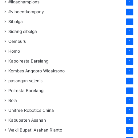
#ligachampions
1
#vincentkompany
1
Sibolga
1
Sidang sibolga
1
Cemburu
1
Homo
1
Kapolresta Barelang
1
Kombes Anggoro Wicaksono
1
pasangan sejenis
1
Polresta Barelang
1
Bola
1
Unitree Robotics China
1
Kabupaten Asahan
1
Wakil Bupati Asahan Rianto
1