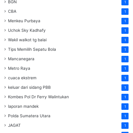
BGN
1
CBA
1
Menkeu Purbaya
1
Uchok Sky Kadhafy
1
Wakil walkot tg balai
1
Tips Memilih Sepatu Bola
1
Mancanegara
1
Metro Raya
1
cuaca ekstrem
1
keluar dari sidang PBB
1
Kombes Pol Dr Ferry Walintukan
1
laporan mandek
1
Polda Sumatera Utara
1
JAGAT
1