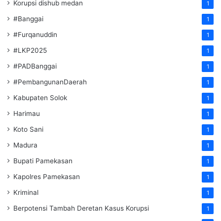
Korupsi dishub medan
1
#Banggai
1
#Furqanuddin
1
#LKP2025
1
#PADBanggai
1
#PembangunanDaerah
1
Kabupaten Solok
1
Harimau
1
Koto Sani
1
Madura
1
Bupati Pamekasan
1
Kapolres Pamekasan
1
Kriminal
1
Berpotensi Tambah Deretan Kasus Korupsi
1