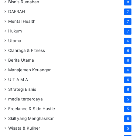
Bisnis Rumahan
8
DAERAH
7
Mental Health
7
Hukum
7
Utama
6
Olahraga & Fitness
6
Berita Utama
6
Manajemen Keuangan
6
U T A M A
6
Strategi Bisnis
6
media terpercaya
5
Freelance & Side Hustle
5
Skill yang Menghasilkan
5
Wisata & Kuliner
5