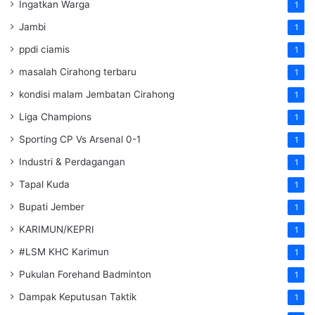
Ingatkan Warga
1
Jambi
1
ppdi ciamis
1
masalah Cirahong terbaru
1
kondisi malam Jembatan Cirahong
1
Liga Champions
1
Sporting CP Vs Arsenal 0-1
1
Industri & Perdagangan
1
Tapal Kuda
1
Bupati Jember
1
KARIMUN/KEPRI
1
#LSM KHC Karimun
1
Pukulan Forehand Badminton
1
Dampak Keputusan Taktik
1