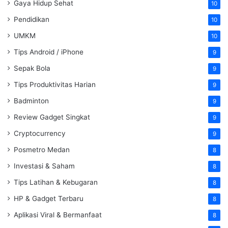
Gaya Hidup Sehat
10
Pendidikan
10
UMKM
10
Tips Android / iPhone
9
Sepak Bola
9
Tips Produktivitas Harian
9
Badminton
9
Review Gadget Singkat
9
Cryptocurrency
9
Posmetro Medan
8
Investasi & Saham
8
Tips Latihan & Kebugaran
8
HP & Gadget Terbaru
8
Aplikasi Viral & Bermanfaat
8