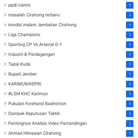
ppdi ciamis
1
masalah Cirahong terbaru
1
kondisi malam Jembatan Cirahong
1
Liga Champions
1
Sporting CP Vs Arsenal 0-1
1
Industri & Perdagangan
1
Tapal Kuda
1
Bupati Jember
1
KARIMUN/KEPRI
1
#LSM KHC Karimun
1
Pukulan Forehand Badminton
1
Dampak Keputusan Taktik
1
Pentingnya Analisis Video Pertandingan
1
Ahmad Himawan Cirahong
1