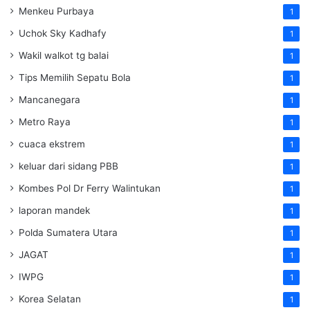
Menkeu Purbaya
1
Uchok Sky Kadhafy
1
Wakil walkot tg balai
1
Tips Memilih Sepatu Bola
1
Mancanegara
1
Metro Raya
1
cuaca ekstrem
1
keluar dari sidang PBB
1
Kombes Pol Dr Ferry Walintukan
1
laporan mandek
1
Polda Sumatera Utara
1
JAGAT
1
IWPG
1
Korea Selatan
1