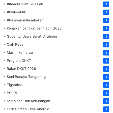
#KeadilanUntukPasien
1
#Malpraktik
1
#PelayananKesehatan
1
Kenaikan pangkat per 1 april 2026
1
Gubernur Jawa Barat Cirahong
1
Olah Raga
1
Musim Kemarau
1
Program DKKT
1
Raker DKKT 2026
1
Seni Budaya Tangerang
1
Tigaraksa
1
POLRI
1
Kelebihan Dan Kekurangan
1
Fitur Screen Time Android
1