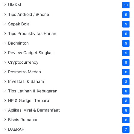
UMKM
10
Tips Android / iPhone
9
Sepak Bola
9
Tips Produktivitas Harian
9
Badminton
9
Review Gadget Singkat
9
Cryptocurrency
9
Posmetro Medan
8
Investasi & Saham
8
Tips Latihan & Kebugaran
8
HP & Gadget Terbaru
8
Aplikasi Viral & Bermanfaat
8
Bisnis Rumahan
8
DAERAH
7