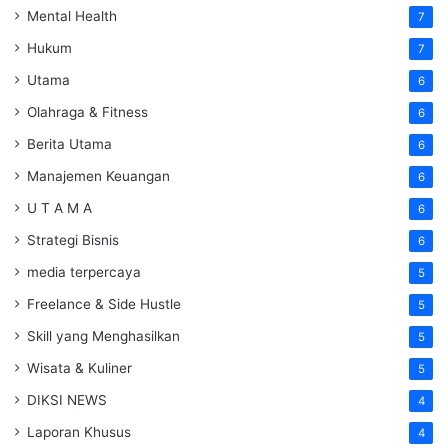
Mental Health
7
Hukum
7
Utama
6
Olahraga & Fitness
6
Berita Utama
6
Manajemen Keuangan
6
U T A M A
6
Strategi Bisnis
6
media terpercaya
5
Freelance & Side Hustle
5
Skill yang Menghasilkan
5
Wisata & Kuliner
5
DIKSI NEWS
4
Laporan Khusus
4