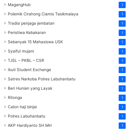
MagangHub
1
Polemik Cirahong Ciamis Tasikmalaya
1
Tradisi penjaga jembatan
1
Peristiwa Kebakaran
1
Sebanyak 15 Mahasiswa USK
1
Syaiful mujani
1
TJSL – PKBL – CSR
1
Ikuti Student Exchange
1
Satres Narkoba Polres Labuhanbatu
1
Beri Hunian yang Layak
1
Ritonga
1
Calon haji binjai
1
Polres Labuhanbatu
1
AKP Hardiyanto SH MH
1