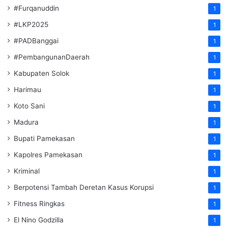
#Furqanuddin
1
#LKP2025
1
#PADBanggai
1
#PembangunanDaerah
1
Kabupaten Solok
1
Harimau
1
Koto Sani
1
Madura
1
Bupati Pamekasan
1
Kapolres Pamekasan
1
Kriminal
1
Berpotensi Tambah Deretan Kasus Korupsi
1
Fitness Ringkas
1
El Nino Godzilla
1