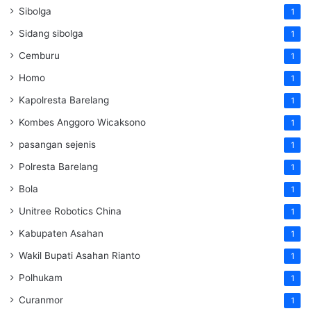
Sibolga
1
Sidang sibolga
1
Cemburu
1
Homo
1
Kapolresta Barelang
1
Kombes Anggoro Wicaksono
1
pasangan sejenis
1
Polresta Barelang
1
Bola
1
Unitree Robotics China
1
Kabupaten Asahan
1
Wakil Bupati Asahan Rianto
1
Polhukam
1
Curanmor
1