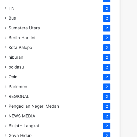
TNI
2
Bus
2
Sumatera Utara
2
Berita Hari Ini
2
Kota Palopo
2
hiburan
2
poldasu
2
Opini
2
Parlemen
2
REGIONAL
2
Pengadilan Negeri Medan
2
NEWS MEDIA
2
Binjai – Langkat
2
Gaya Hidup
2