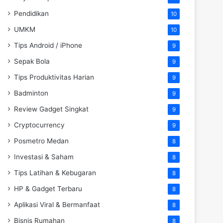
Pendidikan
10
UMKM
10
Tips Android / iPhone
9
Sepak Bola
9
Tips Produktivitas Harian
9
Badminton
9
Review Gadget Singkat
9
Cryptocurrency
9
Posmetro Medan
8
Investasi & Saham
8
Tips Latihan & Kebugaran
8
HP & Gadget Terbaru
8
Aplikasi Viral & Bermanfaat
8
Bisnis Rumahan
8