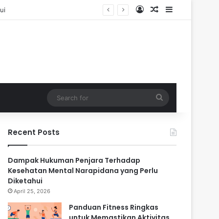
Log In
Random Article
Sidebar
Search
for
Recent Posts
Dampak Hukuman Penjara Terhadap
Kesehatan Mental Narapidana yang Perlu
Diketahui
April 25, 2026
Panduan Fitness Ringkas
untuk Memastikan Aktivitas