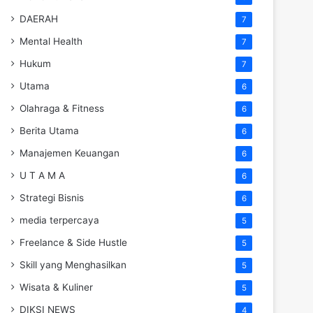
DAERAH
7
Mental Health
7
Hukum
7
Utama
6
Olahraga & Fitness
6
Berita Utama
6
Manajemen Keuangan
6
U T A M A
6
Strategi Bisnis
6
media terpercaya
5
Freelance & Side Hustle
5
Skill yang Menghasilkan
5
Wisata & Kuliner
5
DIKSI NEWS
4