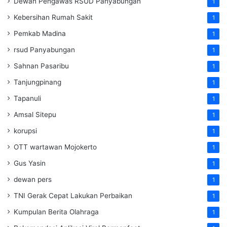
Dewan Pengawas RSUD Panyabungan
1
Kebersihan Rumah Sakit
1
Pemkab Madina
1
rsud Panyabungan
1
Sahnan Pasaribu
1
Tanjungpinang
1
Tapanuli
1
Amsal Sitepu
1
korupsi
1
OTT wartawan Mojokerto
1
Gus Yasin
1
dewan pers
1
TNI Gerak Cepat Lakukan Perbaikan
1
Kumpulan Berita Olahraga
1