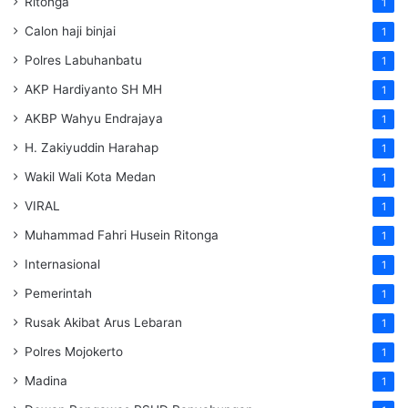
Ritonga
1
Calon haji binjai
1
Polres Labuhanbatu
1
AKP Hardiyanto SH MH
1
AKBP Wahyu Endrajaya
1
H. Zakiyuddin Harahap
1
Wakil Wali Kota Medan
1
VIRAL
1
Muhammad Fahri Husein Ritonga
1
Internasional
1
Pemerintah
1
Rusak Akibat Arus Lebaran
1
Polres Mojokerto
1
Madina
1