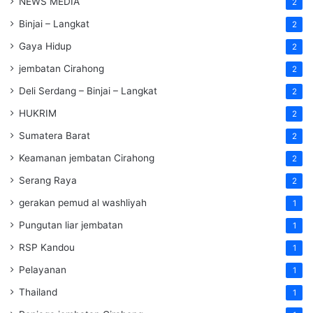
NEWS MEDIA
2
Binjai – Langkat
2
Gaya Hidup
2
jembatan Cirahong
2
Deli Serdang – Binjai – Langkat
2
HUKRIM
2
Sumatera Barat
2
Keamanan jembatan Cirahong
2
Serang Raya
2
gerakan pemud al washliyah
1
Pungutan liar jembatan
1
RSP Kandou
1
Pelayanan
1
Thailand
1