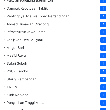
Pukulan Forehand Badminton
1
Dampak Keputusan Taktik
1
Pentingnya Analisis Video Pertandingan
1
Ahmad Himawan Cirahong
1
infrastruktur Jawa Barat
1
kebijakan Dedi Mulyadi
1
Magat Sari
1
Masjid Raya
1
Safari Subuh
1
RSUP Kandou
1
Starry Rampengan
1
TNI-POLRI
1
Kurir Narkoba
1
Pengadilan Tinggi Medan
1