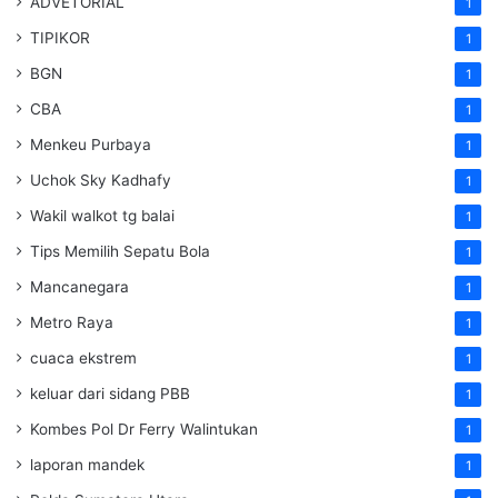
ADVETORIAL
1
TIPIKOR
1
BGN
1
CBA
1
Menkeu Purbaya
1
Uchok Sky Kadhafy
1
Wakil walkot tg balai
1
Tips Memilih Sepatu Bola
1
Mancanegara
1
Metro Raya
1
cuaca ekstrem
1
keluar dari sidang PBB
1
Kombes Pol Dr Ferry Walintukan
1
laporan mandek
1