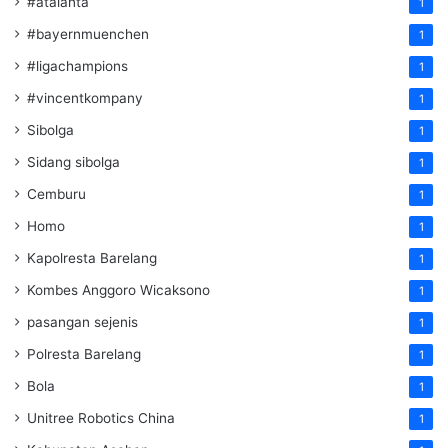
#atalanta
1
#bayernmuenchen
1
#ligachampions
1
#vincentkompany
1
Sibolga
1
Sidang sibolga
1
Cemburu
1
Homo
1
Kapolresta Barelang
1
Kombes Anggoro Wicaksono
1
pasangan sejenis
1
Polresta Barelang
1
Bola
1
Unitree Robotics China
1