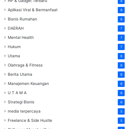
HP & Gadget Terbaru
8
Aplikasi Viral & Bermanfaat
8
Bisnis Rumahan
8
DAERAH
7
Mental Health
7
Hukum
7
Utama
6
Olahraga & Fitness
6
Berita Utama
6
Manajemen Keuangan
6
U T A M A
6
Strategi Bisnis
6
media terpercaya
5
Freelance & Side Hustle
5