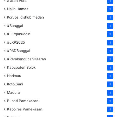
Siaran Pers
1
Najib Hamas
1
Korupsi dishub medan
1
#Banggai
1
#Furqanuddin
1
#LKP2025
1
#PADBanggai
1
#PembangunanDaerah
1
Kabupaten Solok
1
Harimau
1
Koto Sani
1
Madura
1
Bupati Pamekasan
1
Kapolres Pamekasan
1