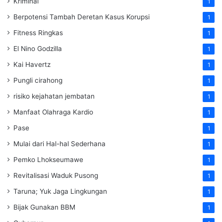
Kriminal
1
Berpotensi Tambah Deretan Kasus Korupsi
1
Fitness Ringkas
1
El Nino Godzilla
1
Kai Havertz
1
Pungli cirahong
1
risiko kejahatan jembatan
1
Manfaat Olahraga Kardio
1
Pase
1
Mulai dari Hal-hal Sederhana
1
Pemko Lhokseumawe
1
Revitalisasi Waduk Pusong
1
Taruna; Yuk Jaga Lingkungan
1
Bijak Gunakan BBM
1