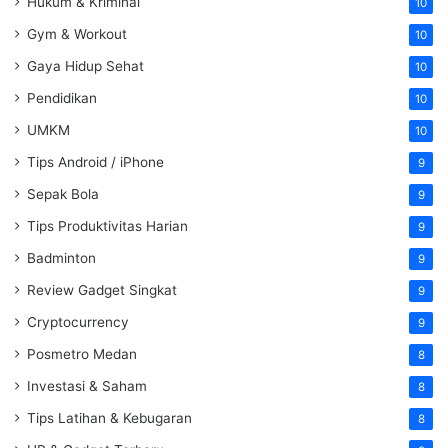
Hukum & Kriminal
10
Gym & Workout
10
Gaya Hidup Sehat
10
Pendidikan
10
UMKM
10
Tips Android / iPhone
9
Sepak Bola
9
Tips Produktivitas Harian
9
Badminton
9
Review Gadget Singkat
9
Cryptocurrency
9
Posmetro Medan
8
Investasi & Saham
8
Tips Latihan & Kebugaran
8