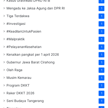
Kasus Gratifikasi DPRD NTB
1
Mengadu ke Jaksa Agung dan DPR RI
1
Tiga Terdakwa
1
#Investigasi
1
#KeadilanUntukPasien
1
#Malpraktik
1
#PelayananKesehatan
1
Kenaikan pangkat per 1 april 2026
1
Gubernur Jawa Barat Cirahong
1
Olah Raga
1
Musim Kemarau
1
Program DKKT
1
Raker DKKT 2026
1
Seni Budaya Tangerang
1