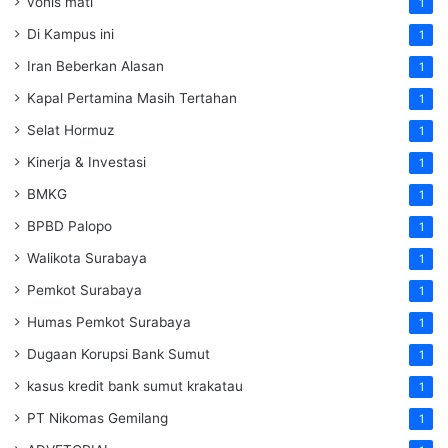
vonis mati
1
Di Kampus ini
1
Iran Beberkan Alasan
1
Kapal Pertamina Masih Tertahan
1
Selat Hormuz
1
Kinerja & Investasi
1
BMKG
1
BPBD Palopo
1
Walikota Surabaya
1
Pemkot Surabaya
1
Humas Pemkot Surabaya
1
Dugaan Korupsi Bank Sumut
1
kasus kredit bank sumut krakatau
1
PT Nikomas Gemilang
1