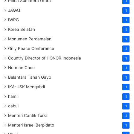
Polda Sumatera Utara
1
JAGAT
1
IWPG
1
Korea Selatan
1
Monumen Perdamaian
1
Only Peace Conference
1
Country Director of HONOR Indonesia
1
Norman Chou
1
Belantara Tanah Gayo
1
IKA-USK Mengabdi
1
hamil
1
cabul
1
Menteri Cantik Turki
1
Menteri Israel Berpidato
1