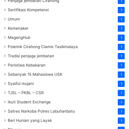
Penjaga jembatan Cirahong
1
Sertifikasi Kompetensi
1
Umum
1
Kemenaker
1
MagangHub
1
Polemik Cirahong Ciamis Tasikmalaya
1
Tradisi penjaga jembatan
1
Peristiwa Kebakaran
1
Sebanyak 15 Mahasiswa USK
1
Syaiful mujani
1
TJSL – PKBL – CSR
1
Ikuti Student Exchange
1
Satres Narkoba Polres Labuhanbatu
1
Beri Hunian yang Layak
1