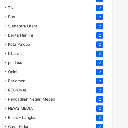
TNI
2
Bus
2
Sumatera Utara
2
Berita Hari Ini
2
Kota Palopo
2
hiburan
2
poldasu
2
Opini
2
Parlemen
2
REGIONAL
2
Pengadilan Negeri Medan
2
NEWS MEDIA
2
Binjai – Langkat
2
Gaya Hidup
2