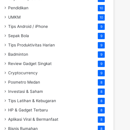
Pendidikan
10
UMKM
10
Tips Android / iPhone
9
Sepak Bola
9
Tips Produktivitas Harian
9
Badminton
9
Review Gadget Singkat
9
Cryptocurrency
9
Posmetro Medan
8
Investasi & Saham
8
Tips Latihan & Kebugaran
8
HP & Gadget Terbaru
8
Aplikasi Viral & Bermanfaat
8
Bisnis Rumahan
8