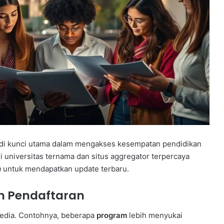
jadi kunci utama dalam mengakses kesempatan pendidikan
 universitas ternama dan situs aggregator terpercaya
a
untuk mendapatkan update terbaru.
an Pendaftaran
yedia. Contohnya, beberapa
program
lebih menyukai