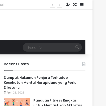
Log In
Random Article
Sidebar
Search
for
Recent Posts
Dampak Hukuman Penjara Terhadap
Kesehatan Mental Narapidana yang Perlu
Diketahui
April 25, 2026
Panduan Fitness Ringkas
untuk Memastikan Aktivitas