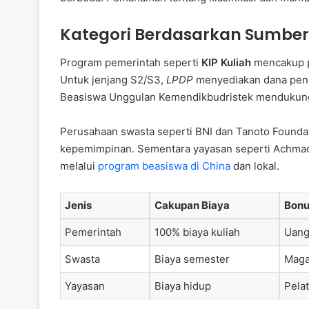
Kategori Berdasarkan Sumbe
Program pemerintah seperti
KIP Kuliah
mencakup p
Untuk jenjang S2/S3,
LPDP
menyediakan dana penel
Beasiswa Unggulan Kemendikbudristek mendukung mu
Perusahaan swasta seperti BNI dan Tanoto Founda
kepemimpinan. Sementara yayasan seperti Achmad 
melalui
program beasiswa di China
dan lokal.
Jenis
Cakupan Biaya
Bonu
Pemerintah
100% biaya kuliah
Uang
Swasta
Biaya semester
Maga
Yayasan
Biaya hidup
Pela