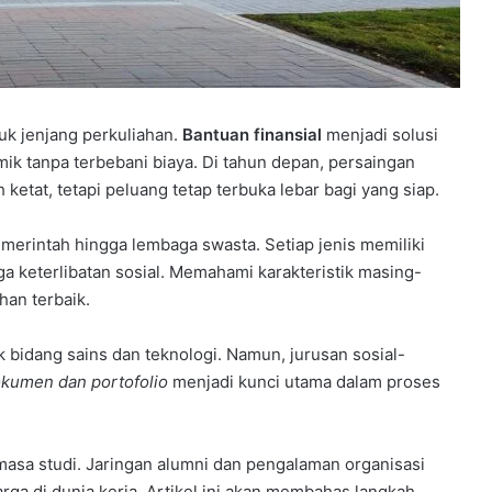
uk jenjang perkuliahan.
Bantuan finansial
menjadi solusi
mik tanpa terbebani biaya. Di tahun depan, persaingan
etat, tetapi peluang tetap terbuka lebar bagi yang siap.
merintah hingga lembaga swasta. Setiap jenis memiliki
gga keterlibatan sosial. Memahami karakteristik masing-
an terbaik.
 bidang sains dan teknologi. Namun, jurusan sosial-
kumen dan portofolio
menjadi kunci utama dalam proses
masa studi. Jaringan alumni dan pengalaman organisasi
rga di dunia kerja. Artikel ini akan membahas langkah