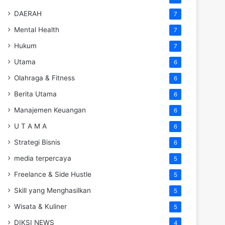
DAERAH
7
Mental Health
7
Hukum
7
Utama
6
Olahraga & Fitness
6
Berita Utama
6
Manajemen Keuangan
6
U T A M A
6
Strategi Bisnis
6
media terpercaya
5
Freelance & Side Hustle
5
Skill yang Menghasilkan
5
Wisata & Kuliner
5
DIKSI NEWS
4